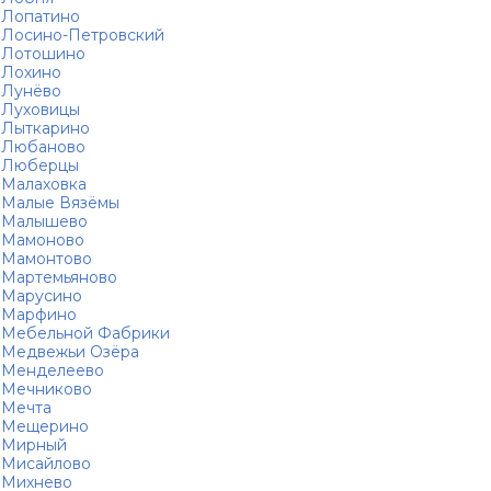
Лопатино
Лосино-Петровский
Лотошино
Лохино
Лунёво
Луховицы
Лыткарино
Любаново
Люберцы
Малаховка
Малые Вязёмы
Малышево
Мамоново
Мамонтово
Мартемьяново
Марусино
Марфино
Мебельной Фабрики
Медвежьи Озёра
Менделеево
Мечниково
Мечта
Мещерино
Мирный
Мисайлово
Михнево