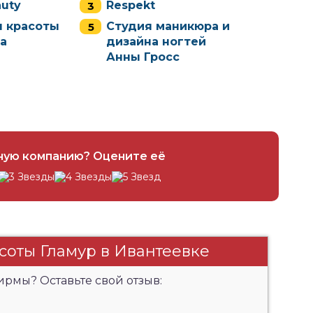
auty
Respekt
я красоты
Студия маникюра и
а
дизайна ногтей
Анны Гросс
ную компанию? Оцените её
соты Гламур в Ивантеевке
рмы? Оставьте свой отзыв: