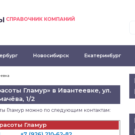
Ы
СПРАВОЧНИК КОМПАНИЙ
ербург
Новосибирск
Екатеринбург
еевка
асоты Гламур» в Ивантеевке, ул.
ачёва, 1/2
ты Гламур можно по следующим контактам:
расоты Гламур
1
+7 (926) 210-62-82