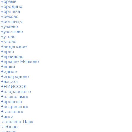
Борзые
Бородино
Боршева
Брёхово
Бронницы
Бузаево
Бузланово
Бутово
Быково
Введенское
Верея
Верзилово
Верхнее Мячково
Вёшки
Видное
Виноградово
Власиха
ВНИИССОК
Володарского
Волоколамск
Воронино
Воскресенск
Высоковск
Вялки
Глаголево-Парк
Глебово
Глухово