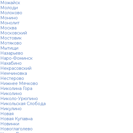
Можайск
Молоди
Молоково
Монино
Монолит
Москва
Московский
Мостовик
Мотяково
Мытищи
Назарьево
Наро-Фоминск
Нахабино
Некрасовский
Немчиновка
Нестерово
Нижнее Мячково
Николина Гора
Николино
Николо-Урюпино
Никольская Слобода
Никулино
Новая
Новая Купавна
Новинки
Новоглаголево