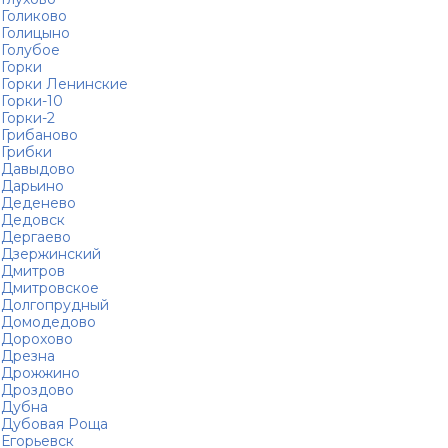
Голиково
Голицыно
Голубое
Горки
Горки Ленинские
Горки-10
Горки-2
Грибаново
Грибки
Давыдово
Дарьино
Деденево
Дедовск
Дергаево
Дзержинский
Дмитров
Дмитровское
Долгопрудный
Домодедово
Дорохово
Дрезна
Дрожжино
Дроздово
Дубна
Дубовая Роща
Егорьевск