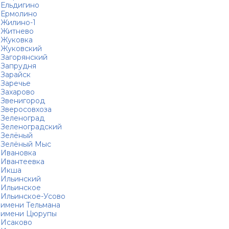
Ельдигино
Ермолино
Жилино-1
Житнево
Жуковка
Жуковский
Загорянский
Запрудня
Зарайск
Заречье
Захарово
Звенигород
Зверосовхоза
Зеленоград
Зеленоградский
Зелёный
Зелёный Мыс
Ивановка
Ивантеевка
Икша
Ильинский
Ильинское
Ильинское-Усово
имени Тельмана
имени Цюрупы
Исаково