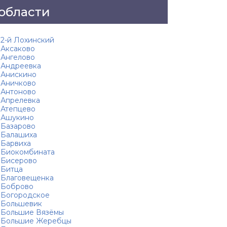
области
2-й Лохинский
Аксаково
Ангелово
Андреевка
Анискино
Аничково
Антоново
Апрелевка
Атепцево
Ашукино
Базарово
Балашиха
Барвиха
Биокомбината
Бисерово
Битца
Благовещенка
Боброво
Богородское
Большевик
Большие Вязёмы
Большие Жеребцы