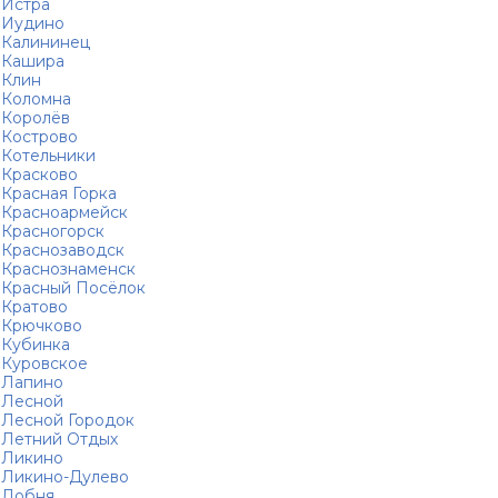
Истра
Иудино
Калининец
Кашира
Клин
Коломна
Королёв
Кострово
Котельники
Красково
Красная Горка
Красноармейск
Красногорск
Краснозаводск
Краснознаменск
Красный Посёлок
Кратово
Крючково
Кубинка
Куровское
Лапино
Лесной
Лесной Городок
Летний Отдых
Ликино
Ликино-Дулево
Лобня