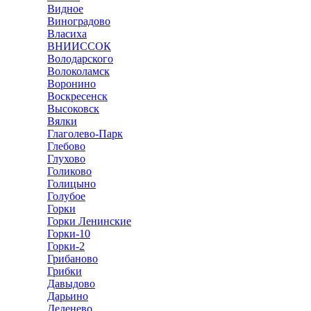
Видное
Виноградово
Власиха
ВНИИССОК
Володарского
Волоколамск
Воронино
Воскресенск
Высоковск
Вялки
Глаголево-Парк
Глебово
Глухово
Голиково
Голицыно
Голубое
Горки
Горки Ленинские
Горки-10
Горки-2
Грибаново
Грибки
Давыдово
Дарьино
Деденево