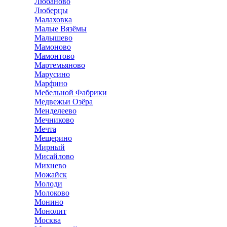
Любаново
Люберцы
Малаховка
Малые Вязёмы
Малышево
Мамоново
Мамонтово
Мартемьяново
Марусино
Марфино
Мебельной Фабрики
Медвежьи Озёра
Менделеево
Мечниково
Мечта
Мещерино
Мирный
Мисайлово
Михнево
Можайск
Молоди
Молоково
Монино
Монолит
Москва