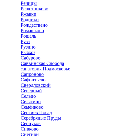
Речицы
Решетниково
Ржавки
Родники
Рождествено
Ромашково
Рошаль
Руза
Рузино
Рыбхоз
Сабурово
Саввинская Слобода
санатория Подмосковье
Сапроново
Сафонтьево
Свердловский
Северный
Сельцо
Селятино
Семёнково
Сергиев Посад
Серебряные Пруды
Серпухов
Сивково
Снегири