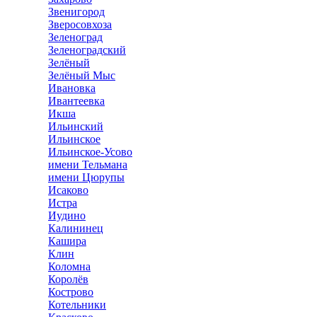
Звенигород
Зверосовхоза
Зеленоград
Зеленоградский
Зелёный
Зелёный Мыс
Ивановка
Ивантеевка
Икша
Ильинский
Ильинское
Ильинское-Усово
имени Тельмана
имени Цюрупы
Исаково
Истра
Иудино
Калининец
Кашира
Клин
Коломна
Королёв
Кострово
Котельники