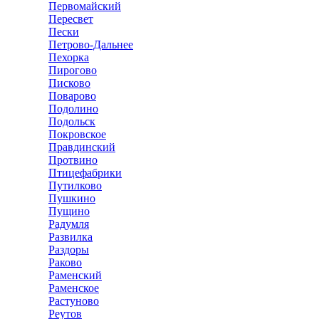
Первомайский
Пересвет
Пески
Петрово-Дальнее
Пехорка
Пирогово
Писково
Поварово
Подолино
Подольск
Покровское
Правдинский
Протвино
Птицефабрики
Путилково
Пушкино
Пущино
Радумля
Развилка
Раздоры
Раково
Раменский
Раменское
Растуново
Реутов