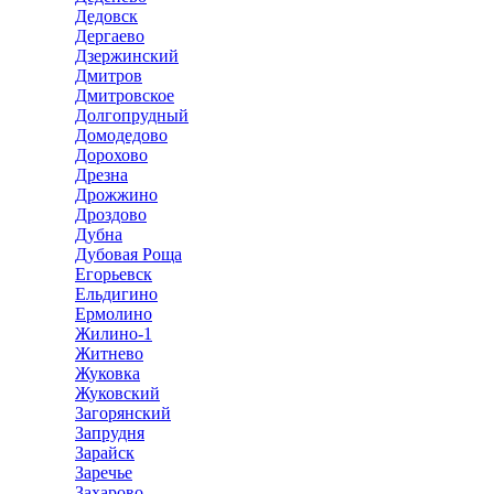
Дедовск
Дергаево
Дзержинский
Дмитров
Дмитровское
Долгопрудный
Домодедово
Дорохово
Дрезна
Дрожжино
Дроздово
Дубна
Дубовая Роща
Егорьевск
Ельдигино
Ермолино
Жилино-1
Житнево
Жуковка
Жуковский
Загорянский
Запрудня
Зарайск
Заречье
Захарово