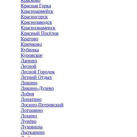
Красково
Красная Горка
Красноармейск
Красногорск
Краснозаводск
Краснознаменск
Красный Посёлок
Кратово
Крючково
Кубинка
Куровское
Лапино
Лесной
Лесной Городок
Летний Отдых
Ликино
Ликино-Дулево
Лобня
Лопатино
Лосино-Петровский
Лотошино
Лохино
Лунёво
Луховицы
Лыткарино