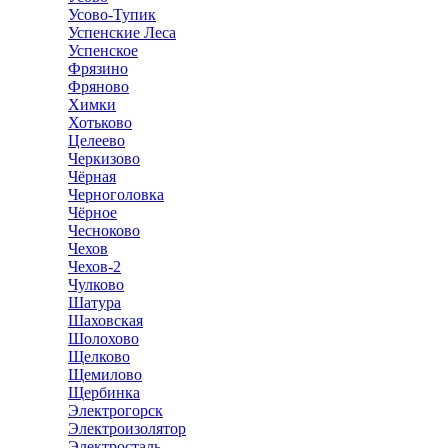
Усово-Тупик
Успенские Леса
Успенское
Фрязино
Фряново
Химки
Хотьково
Целеево
Черкизово
Чёрная
Черноголовка
Чёрное
Чесноково
Чехов
Чехов-2
Чулково
Шатура
Шаховская
Шолохово
Щелково
Щемилово
Щербинка
Электрогорск
Электроизолятор
Электросталь