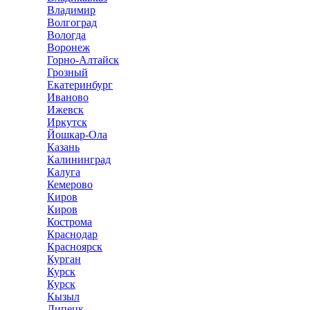
Владимир
Волгоград
Вологда
Воронеж
Горно-Алтайск
Грозный
Екатеринбург
Иваново
Ижевск
Иркутск
Йошкар-Ола
Казань
Калининград
Калуга
Кемерово
Киров
Киров
Кострома
Краснодар
Красноярск
Курган
Курск
Курск
Кызыл
Липецк