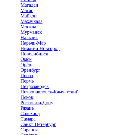
Магадан
Магас
Майкоп
Махачкала
Москва
Мурманск
Нальчик
Нарьян-Мар
Нижний Новгород
Новосибирск
Омск
Орёл
Оренбург
Пенза
Пермь
Петрозаводск
Петропавловск-Камчатский
Псков
Ростов-на-Дону
Рязань
Салехард
Самара
Санкт-Петербург
Саранск