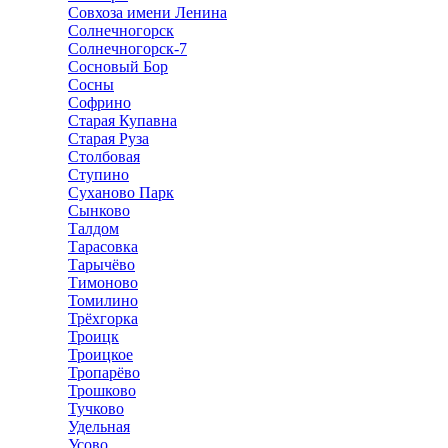
Совхоза имени Ленина
Солнечногорск
Солнечногорск-7
Сосновый Бор
Сосны
Софрино
Старая Купавна
Старая Руза
Столбовая
Ступино
Суханово Парк
Сынково
Талдом
Тарасовка
Тарычёво
Тимоново
Томилино
Трёхгорка
Троицк
Троицкое
Тропарёво
Трошково
Тучково
Удельная
Усово