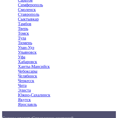
Саратов
Симферополь
Смоленск
Ставрополь
Сыктывкар
Тамбов
Тверь
Томск
Тула
Тюмень
Улан-Удэ
Ульяновск
Уфа
Хабаровск
Ханты-Мансийск
Чебоксары
Челябинск
Черкесск
Чита
Элиста
Южно-Сахалинск
Якутск
Ярославль