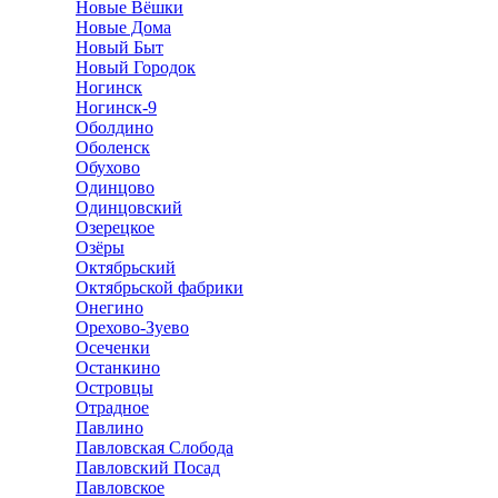
Новые Вёшки
Новые Дома
Новый Быт
Новый Городок
Ногинск
Ногинск-9
Оболдино
Оболенск
Обухово
Одинцово
Одинцовский
Озерецкое
Озёры
Октябрьский
Октябрьской фабрики
Онегино
Орехово-Зуево
Осеченки
Останкино
Островцы
Отрадное
Павлино
Павловская Слобода
Павловский Посад
Павловское