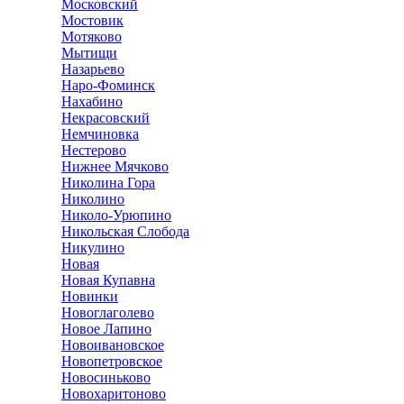
Московский
Мостовик
Мотяково
Мытищи
Назарьево
Наро-Фоминск
Нахабино
Некрасовский
Немчиновка
Нестерово
Нижнее Мячково
Николина Гора
Николино
Николо-Урюпино
Никольская Слобода
Никулино
Новая
Новая Купавна
Новинки
Новоглаголево
Новое Лапино
Новоивановское
Новопетровское
Новосиньково
Новохаритоново