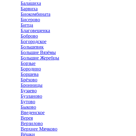
Балашиха
Барвиха
Биокомбината
Бисерово
Битца
Благовещенка
Боброво
Богородское
Большевик
Большие Вязёмы
Большие Жеребцы
Борзые
Бородино
Боршева
Брёхово
Бронницы
Бузаево
Бузланово
Бутово
Быково
Введенское
Верея
Верзилово
Верхнее Мячково
Вёшки