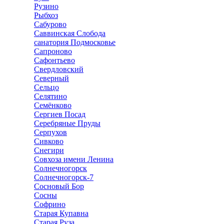
Рузино
Рыбхоз
Сабурово
Саввинская Слобода
санатория Подмосковье
Сапроново
Сафонтьево
Свердловский
Северный
Сельцо
Селятино
Семёнково
Сергиев Посад
Серебряные Пруды
Серпухов
Сивково
Снегири
Совхоза имени Ленина
Солнечногорск
Солнечногорск-7
Сосновый Бор
Сосны
Софрино
Старая Купавна
Старая Руза