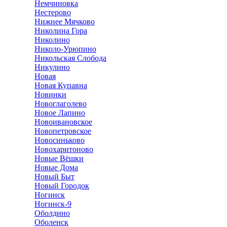
Немчиновка
Нестерово
Нижнее Мячково
Николина Гора
Николино
Николо-Урюпино
Никольская Слобода
Никулино
Новая
Новая Купавна
Новинки
Новоглаголево
Новое Лапино
Новоивановское
Новопетровское
Новосиньково
Новохаритоново
Новые Вёшки
Новые Дома
Новый Быт
Новый Городок
Ногинск
Ногинск-9
Оболдино
Оболенск