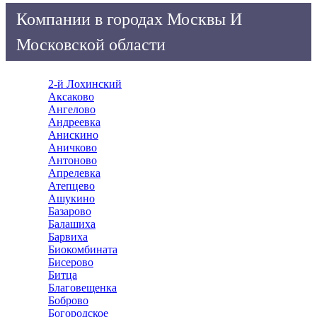
Компании в городах Москвы И
Московской области
2-й Лохинский
Аксаково
Ангелово
Андреевка
Анискино
Аничково
Антоново
Апрелевка
Атепцево
Ашукино
Базарово
Балашиха
Барвиха
Биокомбината
Бисерово
Битца
Благовещенка
Боброво
Богородское