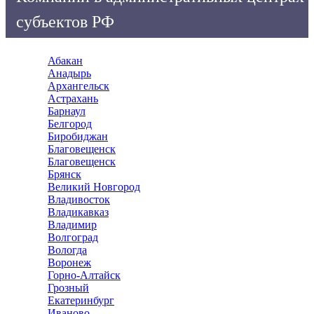
субъектов РФ
Абакан
Анадырь
Архангельск
Астрахань
Барнаул
Белгород
Биробиджан
Благовещенск
Благовещенск
Брянск
Великий Новгород
Владивосток
Владикавказ
Владимир
Волгоград
Вологда
Воронеж
Горно-Алтайск
Грозный
Екатеринбург
Иваново