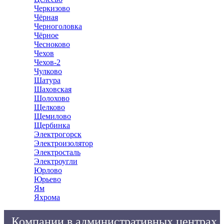
Черкизово
Чёрная
Черноголовка
Чёрное
Чесноково
Чехов
Чехов-2
Чулково
Шатура
Шаховская
Шолохово
Щелково
Щемилово
Щербинка
Электрогорск
Электроизолятор
Электросталь
Электроугли
Юрлово
Юрьево
Ям
Яхрома
Компании в административных центрах