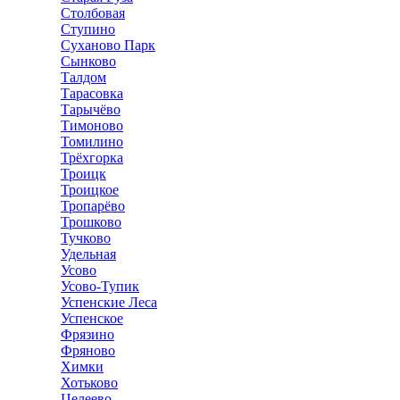
Столбовая
Ступино
Суханово Парк
Сынково
Талдом
Тарасовка
Тарычёво
Тимоново
Томилино
Трёхгорка
Троицк
Троицкое
Тропарёво
Трошково
Тучково
Удельная
Усово
Усово-Тупик
Успенские Леса
Успенское
Фрязино
Фряново
Химки
Хотьково
Целеево