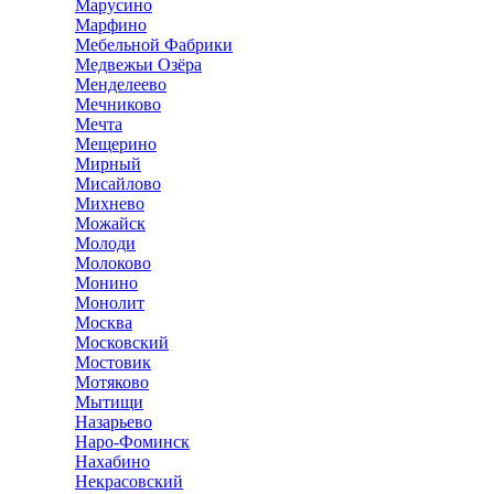
Марусино
Марфино
Мебельной Фабрики
Медвежьи Озёра
Менделеево
Мечниково
Мечта
Мещерино
Мирный
Мисайлово
Михнево
Можайск
Молоди
Молоково
Монино
Монолит
Москва
Московский
Мостовик
Мотяково
Мытищи
Назарьево
Наро-Фоминск
Нахабино
Некрасовский