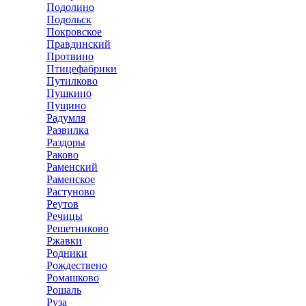
Подолино
Подольск
Покровское
Правдинский
Протвино
Птицефабрики
Путилково
Пушкино
Пущино
Радумля
Развилка
Раздоры
Раково
Раменский
Раменское
Растуново
Реутов
Речицы
Решетниково
Ржавки
Родники
Рождествено
Ромашково
Рошаль
Руза