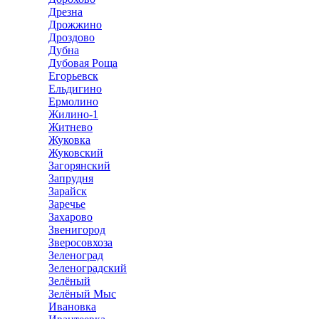
Дрезна
Дрожжино
Дроздово
Дубна
Дубовая Роща
Егорьевск
Ельдигино
Ермолино
Жилино-1
Житнево
Жуковка
Жуковский
Загорянский
Запрудня
Зарайск
Заречье
Захарово
Звенигород
Зверосовхоза
Зеленоград
Зеленоградский
Зелёный
Зелёный Мыс
Ивановка