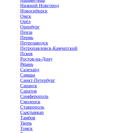
Нарьян-Мар
Нижний Новгород
Новосибирск
Омск
Орёл
Оренбург
Пенза
Пермь
Петрозаводск
Петропавловск-Камчатский
Псков
Ростов-на-Дону
Рязань
Салехард
Самара
Санкт-Петербург
Саранск
Саратов
Симферополь
Смоленск
Ставрополь
Сыктывкар
Тамбов
Тверь
Томск