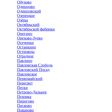
Обухово
Одинцово
Одинцовский
Озерецкое
Озёры
Октябрьский
Октябрьской фабрики
Онегино
Орехово-Зуево
Осеченки
Останкино
Островцы
Отрадное
Павлино
Павловская Слобода
Павловский Посад
Павловское
Первомайский
Пересвет
Пески
Петрово-Дальнее
Пехорка
Пирогово
Писково
Поварово