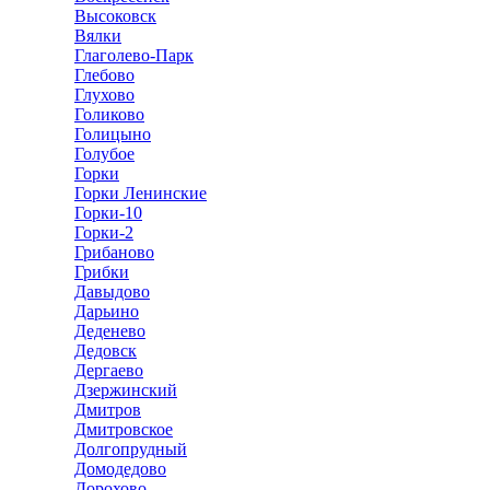
Высоковск
Вялки
Глаголево-Парк
Глебово
Глухово
Голиково
Голицыно
Голубое
Горки
Горки Ленинские
Горки-10
Горки-2
Грибаново
Грибки
Давыдово
Дарьино
Деденево
Дедовск
Дергаево
Дзержинский
Дмитров
Дмитровское
Долгопрудный
Домодедово
Дорохово