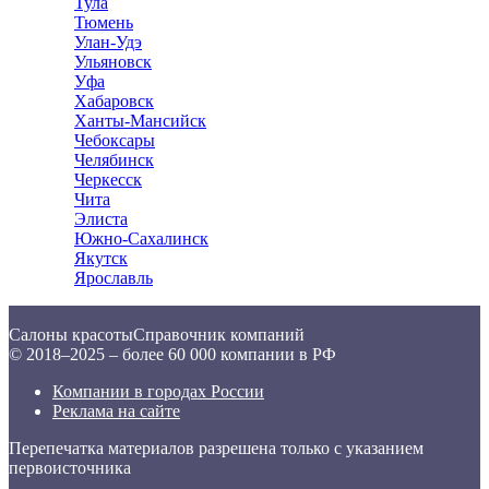
Тула
Тюмень
Улан-Удэ
Ульяновск
Уфа
Хабаровск
Ханты-Мансийск
Чебоксары
Челябинск
Черкесск
Чита
Элиста
Южно-Сахалинск
Якутск
Ярославль
Салоны красоты
Справочник компаний
© 2018–2025 – более 60 000 компании в РФ
Компании в городах России
Реклама на сайте
Перепечатка материалов разрешена только с указанием
первоисточника