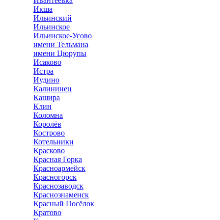
Ивантеевка
Икша
Ильинский
Ильинское
Ильинское-Усово
имени Тельмана
имени Цюрупы
Исаково
Истра
Иудино
Калининец
Кашира
Клин
Коломна
Королёв
Кострово
Котельники
Красково
Красная Горка
Красноармейск
Красногорск
Краснозаводск
Краснознаменск
Красный Посёлок
Кратово