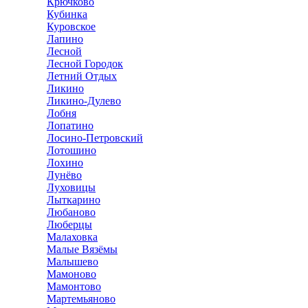
Крючково
Кубинка
Куровское
Лапино
Лесной
Лесной Городок
Летний Отдых
Ликино
Ликино-Дулево
Лобня
Лопатино
Лосино-Петровский
Лотошино
Лохино
Лунёво
Луховицы
Лыткарино
Любаново
Люберцы
Малаховка
Малые Вязёмы
Малышево
Мамоново
Мамонтово
Мартемьяново