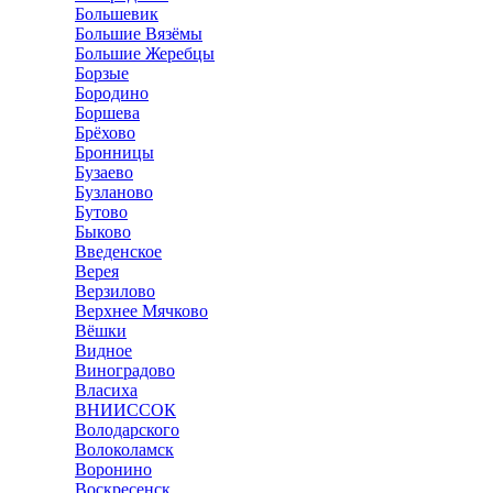
Большевик
Большие Вязёмы
Большие Жеребцы
Борзые
Бородино
Боршева
Брёхово
Бронницы
Бузаево
Бузланово
Бутово
Быково
Введенское
Верея
Верзилово
Верхнее Мячково
Вёшки
Видное
Виноградово
Власиха
ВНИИССОК
Володарского
Волоколамск
Воронино
Воскресенск