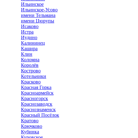
Ильинское
Ильинское-Усово
имени Тельмана
имени Цюрупы
Исаково
Истра
Иудино
Калининец
Кашира
Клин
Коломна
Королёв
Кострово
Котельники
Красково
Красная Горка
Красноармейск
Красногорск
Краснозаводск
Краснознаменск
Красный Посёлок
Кратово
Крючково
Кубинка
Куровское