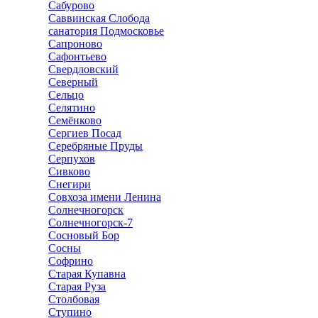
Сабурово
Саввинская Слобода
санатория Подмосковье
Сапроново
Сафонтьево
Свердловский
Северный
Сельцо
Селятино
Семёнково
Сергиев Посад
Серебряные Пруды
Серпухов
Сивково
Снегири
Совхоза имени Ленина
Солнечногорск
Солнечногорск-7
Сосновый Бор
Сосны
Софрино
Старая Купавна
Старая Руза
Столбовая
Ступино