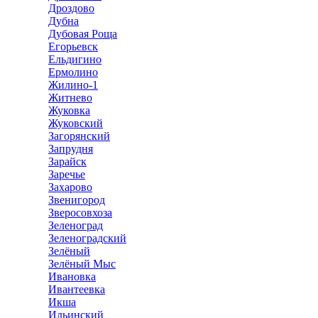
Дроздово
Дубна
Дубовая Роща
Егорьевск
Ельдигино
Ермолино
Жилино-1
Житнево
Жуковка
Жуковский
Загорянский
Запрудня
Зарайск
Заречье
Захарово
Звенигород
Зверосовхоза
Зеленоград
Зеленоградский
Зелёный
Зелёный Мыс
Ивановка
Ивантеевка
Икша
Ильинский