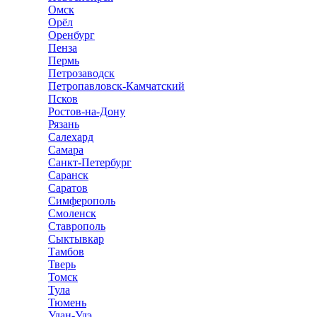
Омск
Орёл
Оренбург
Пенза
Пермь
Петрозаводск
Петропавловск-Камчатский
Псков
Ростов-на-Дону
Рязань
Салехард
Самара
Санкт-Петербург
Саранск
Саратов
Симферополь
Смоленск
Ставрополь
Сыктывкар
Тамбов
Тверь
Томск
Тула
Тюмень
Улан-Удэ