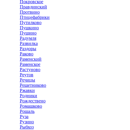
Покровское
Правдинский
Протвино
Птицефабрики
Путилково
Пушкино
Пущино
Радумля
Развилка
Раздоры
Раково
Раменский
Раменское
Растуново
Реутов
Речицы
Решетниково
Ржавки
Родники
Рождествено
Ромашково
Рошаль
Руза
Рузино
Рыбхоз