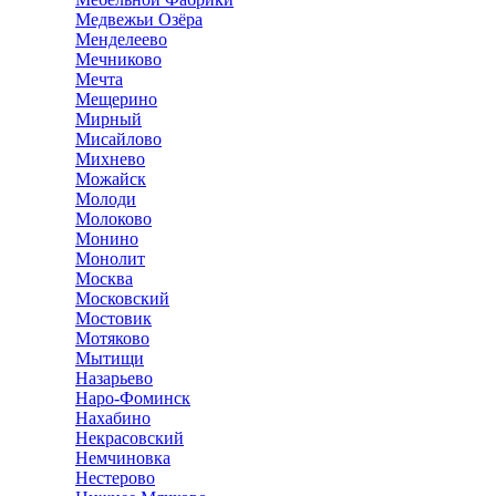
Медвежьи Озёра
Менделеево
Мечниково
Мечта
Мещерино
Мирный
Мисайлово
Михнево
Можайск
Молоди
Молоково
Монино
Монолит
Москва
Московский
Мостовик
Мотяково
Мытищи
Назарьево
Наро-Фоминск
Нахабино
Некрасовский
Немчиновка
Нестерово