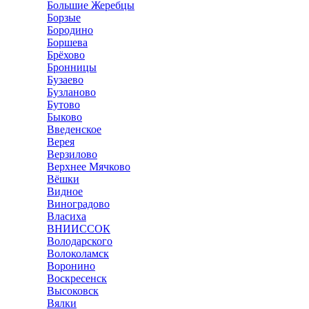
Большие Жеребцы
Борзые
Бородино
Боршева
Брёхово
Бронницы
Бузаево
Бузланово
Бутово
Быково
Введенское
Верея
Верзилово
Верхнее Мячково
Вёшки
Видное
Виноградово
Власиха
ВНИИССОК
Володарского
Волоколамск
Воронино
Воскресенск
Высоковск
Вялки