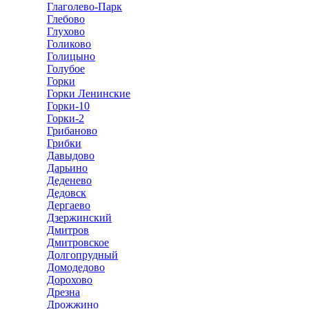
Глаголево-Парк
Глебово
Глухово
Голиково
Голицыно
Голубое
Горки
Горки Ленинские
Горки-10
Горки-2
Грибаново
Грибки
Давыдово
Дарьино
Деденево
Дедовск
Дергаево
Дзержинский
Дмитров
Дмитровское
Долгопрудный
Домодедово
Дорохово
Дрезна
Дрожжино