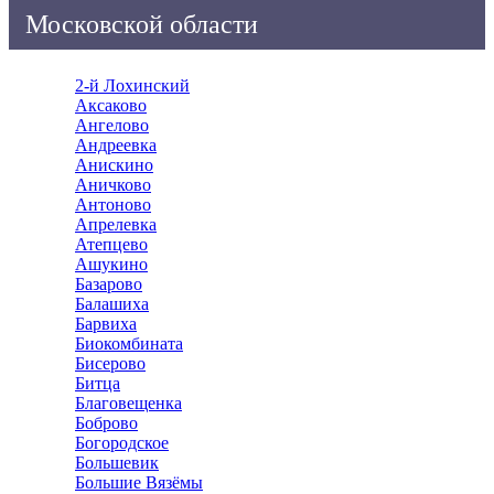
Московской области
2-й Лохинский
Аксаково
Ангелово
Андреевка
Анискино
Аничково
Антоново
Апрелевка
Атепцево
Ашукино
Базарово
Балашиха
Барвиха
Биокомбината
Бисерово
Битца
Благовещенка
Боброво
Богородское
Большевик
Большие Вязёмы