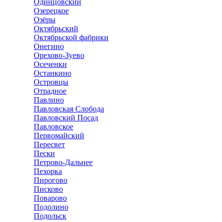
Одинцовский
Озерецкое
Озёры
Октябрьский
Октябрьской фабрики
Онегино
Орехово-Зуево
Осеченки
Останкино
Островцы
Отрадное
Павлино
Павловская Слобода
Павловский Посад
Павловское
Первомайский
Пересвет
Пески
Петрово-Дальнее
Пехорка
Пирогово
Писково
Поварово
Подолино
Подольск