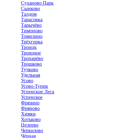
Суханово Парк
Сынково
Талдом
Тарасовка
Тарычёво
Тимоново
Томилино
Трёхгорка
Троицк
Троицкое
Тропарёво
Трошково
Тучково
Удельная
Усово
Усово-Тупик
Успенские Леса
Успенское
Фрязино
Фряново
Химки
Хотьково
Целеево
Черкизово
Чёрная