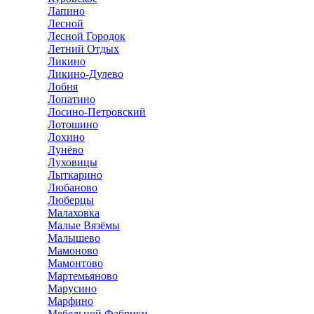
Лапино
Лесной
Лесной Городок
Летний Отдых
Ликино
Ликино-Дулево
Лобня
Лопатино
Лосино-Петровский
Лотошино
Лохино
Лунёво
Луховицы
Лыткарино
Любаново
Люберцы
Малаховка
Малые Вязёмы
Малышево
Мамоново
Мамонтово
Мартемьяново
Марусино
Марфино
Мебельной Фабрики