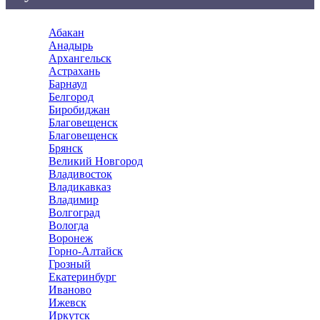
Абакан
Анадырь
Архангельск
Астрахань
Барнаул
Белгород
Биробиджан
Благовещенск
Благовещенск
Брянск
Великий Новгород
Владивосток
Владикавказ
Владимир
Волгоград
Вологда
Воронеж
Горно-Алтайск
Грозный
Екатеринбург
Иваново
Ижевск
Иркутск