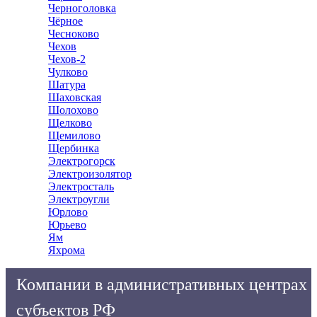
Черноголовка
Чёрное
Чесноково
Чехов
Чехов-2
Чулково
Шатура
Шаховская
Шолохово
Щелково
Щемилово
Щербинка
Электрогорск
Электроизолятор
Электросталь
Электроугли
Юрлово
Юрьево
Ям
Яхрома
Компании в административных центрах
субъектов РФ