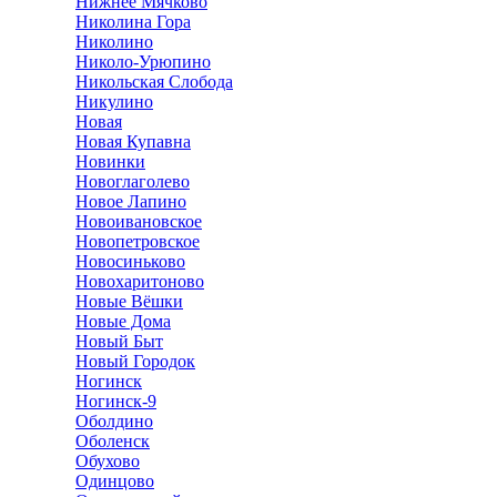
Нижнее Мячково
Николина Гора
Николино
Николо-Урюпино
Никольская Слобода
Никулино
Новая
Новая Купавна
Новинки
Новоглаголево
Новое Лапино
Новоивановское
Новопетровское
Новосиньково
Новохаритоново
Новые Вёшки
Новые Дома
Новый Быт
Новый Городок
Ногинск
Ногинск-9
Оболдино
Оболенск
Обухово
Одинцово