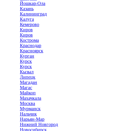
Йошкар-Ола
Казань
Калининград
Калуга
Кемерово
Киров
Киров
Кострома
Краснодар
Красноярск
Курган
Курск
Курск
Кызыл
Липецк
Магадан
Магас
Майкоп
Махачкала
Москва
Мурманск
Нальчик
Нарьян-Мар
Нижний Новгород
Новосибирск