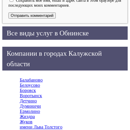
Сохранить моё имя, email и адрес сайта в этом браузере для
последующих моих комментариев.
Все виды услуг в Обнинске
Компании в городах Калужской
области
Балабаново
Белоусово
Боровск
Воротынск
Детчино
Думиничи
Ермолино
Жиздра
Жуков
имени Льва Толстого