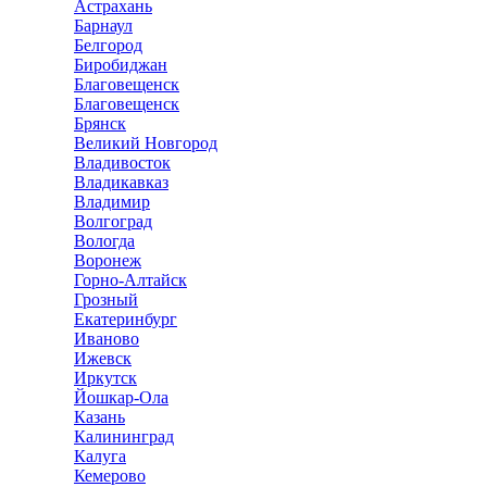
Астрахань
Барнаул
Белгород
Биробиджан
Благовещенск
Благовещенск
Брянск
Великий Новгород
Владивосток
Владикавказ
Владимир
Волгоград
Вологда
Воронеж
Горно-Алтайск
Грозный
Екатеринбург
Иваново
Ижевск
Иркутск
Йошкар-Ола
Казань
Калининград
Калуга
Кемерово