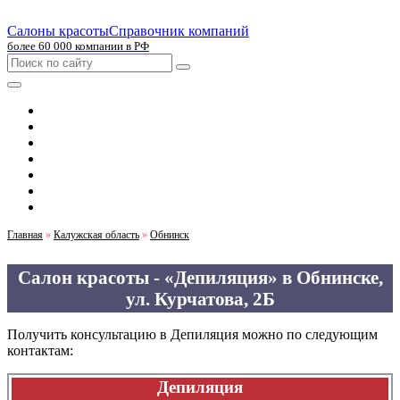
Салоны красоты
Справочник компаний
более 60 000 компании в РФ
Главная
Москва
Санкт-Петербург
Новосибирск
Екатеринбург
Казань
Челябинск
Главная
»
Калужская область
»
Обнинск
Салон красоты - «Депиляция» в Обнинске,
ул. Курчатова, 2Б
Получить консультацию в Депиляция можно по следующим
контактам:
Депиляция