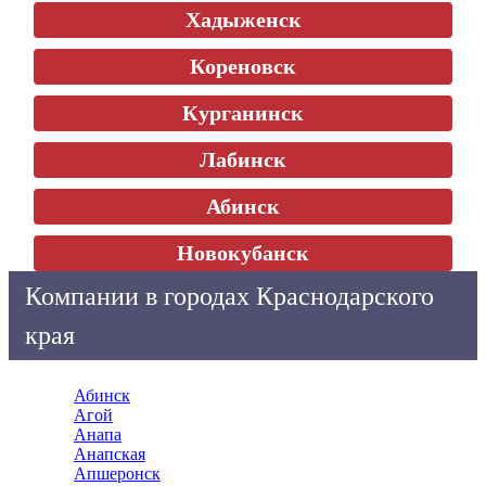
Хадыженск
Кореновск
Курганинск
Лабинск
Абинск
Новокубанск
Компании в городах Краснодарского
края
Абинск
Агой
Анапа
Анапская
Апшеронск