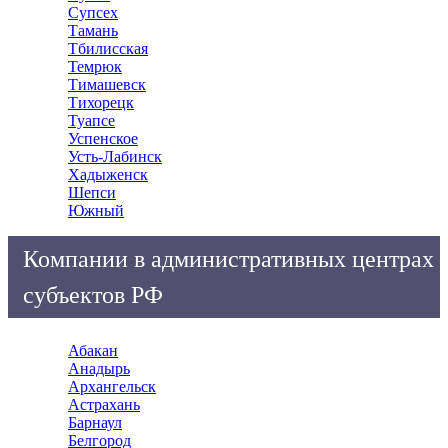
Супсех
Тамань
Тбилисская
Темрюк
Тимашевск
Тихорецк
Туапсе
Успенское
Усть-Лабинск
Хадыженск
Шепси
Южный
Компании в административных центрах
субъектов РФ
Абакан
Анадырь
Архангельск
Астрахань
Барнаул
Белгород