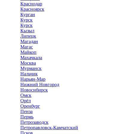
Краснодар
Красноярск
Курган
Курск
Курск
Кызыл
Липецк
Магадан
Магас
Майкоп
Махачкала
Москва
Мурманск
Нальчик
Нарьян-Мар
Нижний Новгород
Новосибирск
Омск
Орёл
Оренбург
Пенза
Пермь
Петрозаводск
Петропавловск-Камчатский
Псков