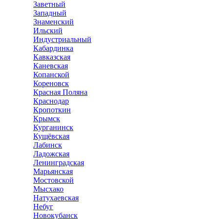
Заветный
Западный
Знаменский
Ильский
Индустриальный
Кабардинка
Кавказская
Каневская
Копанской
Кореновск
Красная Поляна
Краснодар
Кропоткин
Крымск
Курганинск
Кущёвская
Лабинск
Ладожская
Ленинградская
Марьянская
Мостовской
Мысхако
Натухаевская
Небуг
Новокубанск