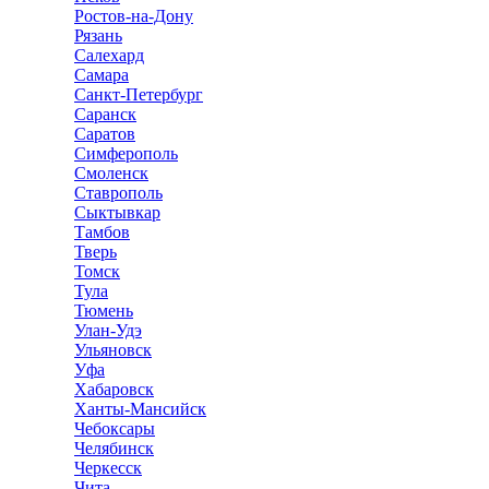
Ростов-на-Дону
Рязань
Салехард
Самара
Санкт-Петербург
Саранск
Саратов
Симферополь
Смоленск
Ставрополь
Сыктывкар
Тамбов
Тверь
Томск
Тула
Тюмень
Улан-Удэ
Ульяновск
Уфа
Хабаровск
Ханты-Мансийск
Чебоксары
Челябинск
Черкесск
Чита