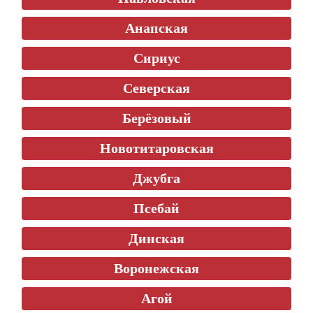
Анапская
Сириус
Северская
Берёзовый
Новотитаровская
Джубга
Псебай
Динская
Воронежская
Агой