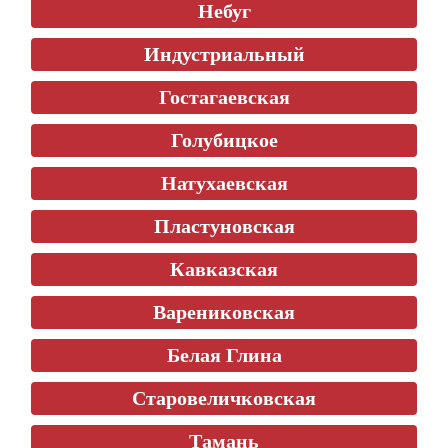
Небуг
Индустриальный
Гостагаевская
Голубицкое
Натухаевская
Пластуновская
Кавказская
Варениковская
Белая Глина
Старовеличковская
Тамань