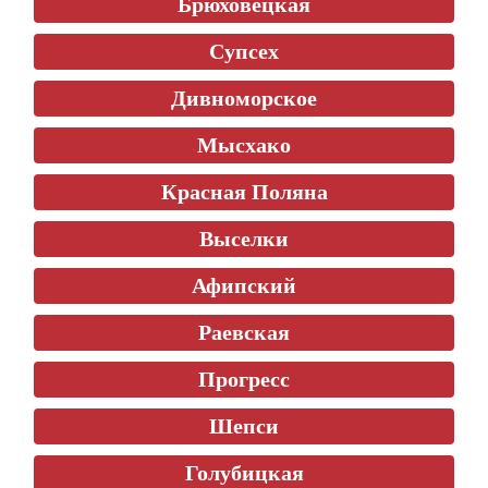
Брюховецкая
Супсех
Дивноморское
Мысхако
Красная Поляна
Выселки
Афипский
Раевская
Прогресс
Шепси
Голубицкая