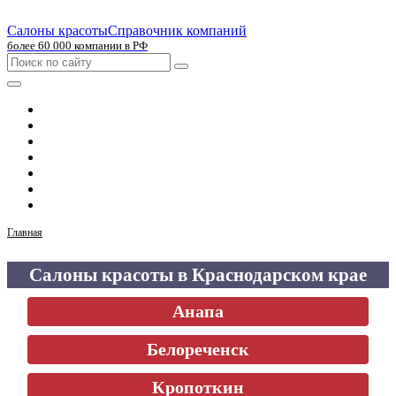
Салоны красоты
Справочник компаний
более 60 000 компании в РФ
Главная
Москва
Санкт-Петербург
Новосибирск
Екатеринбург
Казань
Челябинск
Главная
Салоны красоты в Краснодарском крае
Анапа
Белореченск
Кропоткин