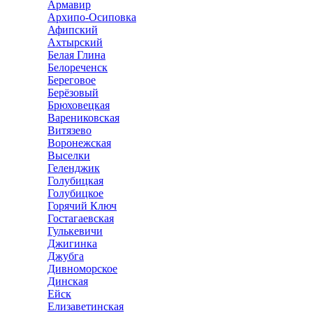
Армавир
Архипо-Осиповка
Афипский
Ахтырский
Белая Глина
Белореченск
Береговое
Берёзовый
Брюховецкая
Варениковская
Витязево
Воронежская
Выселки
Геленджик
Голубицкая
Голубицкое
Горячий Ключ
Гостагаевская
Гулькевичи
Джигинка
Джубга
Дивноморское
Динская
Ейск
Елизаветинская