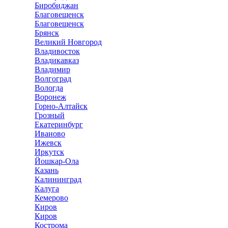
Биробиджан
Благовещенск
Благовещенск
Брянск
Великий Новгород
Владивосток
Владикавказ
Владимир
Волгоград
Вологда
Воронеж
Горно-Алтайск
Грозный
Екатеринбург
Иваново
Ижевск
Иркутск
Йошкар-Ола
Казань
Калининград
Калуга
Кемерово
Киров
Киров
Кострома