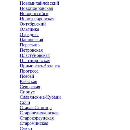
Новомихайловский
Новопокровская
Новороссийск
Новотитаровская
Октябрьский
Ольгинка
Отрадная
Павловская
Пересыпь
Петровская
Пластуновская
Платнировская
Приморско-Ахтарск
Прогресс
Псебай
Раевская
Северская
Сириус
Славянск-на-Кубани
Сочи
Старая Станица
Старовеличковская
Старокорсунская
Староминская
Сукко